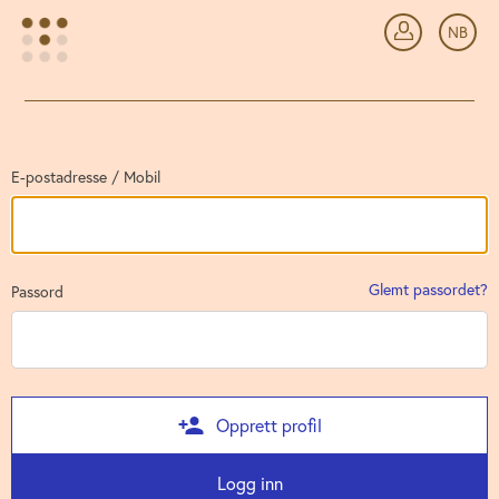
Gå tilbake
NB
Lo
E-postadresse / Mobil
Glemt passordet?
Passord
Opprett profil
Logg inn